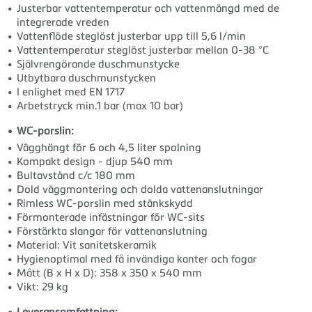
Justerbar vattentemperatur och vattenmängd med de
integrerade vreden
Vattenflöde steglöst justerbar upp till 5,6 l/min
Vattentemperatur steglöst justerbar mellan 0-38 °C
Självrengörande duschmunstycke
Utbytbara duschmunstycken
I enlighet med EN 1717
Arbetstryck min.1 bar (max 10 bar)
WC-porslin:
Vägghängt för 6 och 4,5 liter spolning
Kompakt design - djup 540 mm
Bultavstånd c/c 180 mm
Dold väggmontering och dolda vattenanslutningar
Rimless WC-porslin med stänkskydd
Förmonterade infästningar för WC-sits
Förstärkta slangar för vattenanslutning
Material: Vit sanitetskeramik
Hygienoptimal med få invändiga kanter och fogar
Mått (B x H x D): 358 x 350 x 540 mm
Vikt: 29 kg
Leveransomfattning: