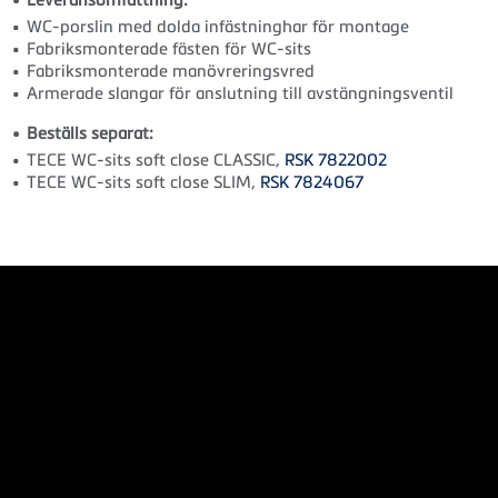
WC-porslin med dolda infästninghar för montage
Fabriksmonterade fästen för WC-sits
Fabriksmonterade manövreringsvred
Armerade slangar för anslutning till avstängningsventil
Beställs separat:
TECE WC-sits soft close CLASSIC,
RSK 7822002
TECE WC-sits soft close SLIM,
RSK 7824067
Dokument
AMA-text
Användarmanual
Drift och skötsel
Produktdatablad