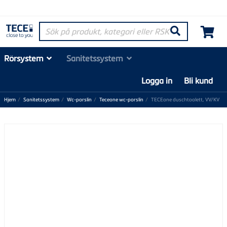
Sök på produkt, kategori eller RSK-nummer
Søk
Rörsystem
Sanitetssystem
Logga in
Bli kund
Hjem
Sanitetssystem
Wc-porslin
Teceone wc-porslin
TECEone duschtoalett, VV/KV