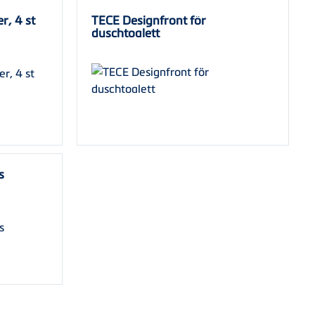
r, 4 st
TECE Designfront för
duschtoalett
s