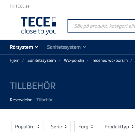
Till TECE.se
Sök på produkt, kategori elle
Rörsystem
Sanitetssystem
Hjem
Sanitetssystem
Wc-porslin
Teceneo wc-porslin
TILLBEHÖR
Reservdelar
Tillbehör
Populära
Serie
Färg
Produkttyp