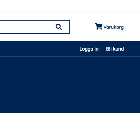
Varukorg
Søk
Logga in
Bli kund