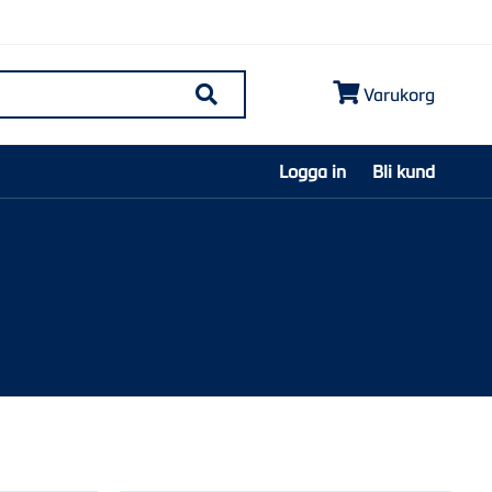
Varukorg
Søk
Logga in
Bli kund