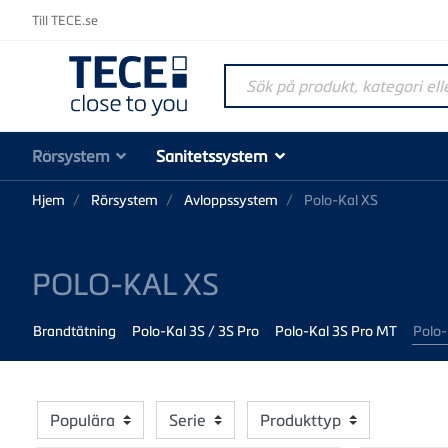
Till TECE.se
Sök på produkt, kategori elle
Rörsystem
Sanitetssystem
Hjem
Rörsystem
Avloppssystem
Polo-Kal XS
POLO-KAL XS
Brandtätning
Polo-Kal 3S / 3S Pro
Polo-Kal 3S Pro MT
Polo-
Populära
Serie
Produkttyp