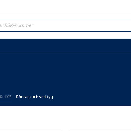
r RSK-nummer
Kal XS
Rörsvep och verktyg