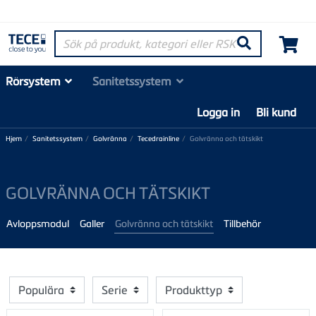
Sök på produkt, kategori eller RSK-nummer
Søk
Rörsystem
Sanitetssystem
Logga in
Bli kund
Hjem
Sanitetssystem
Golvränna
Tecedrainline
Golvränna och tätskikt
GOLVRÄNNA OCH TÄTSKIKT
Avloppsmodul
Galler
Golvränna och tätskikt
Tillbehör
Populära
Serie
Produkttyp