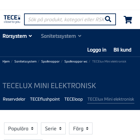
Sök på produkt, kategori eller RSK-nummer
Søk
Rörsystem
Sanitetssystem
Logga in
Bli kund
Hjem
Sanitetssystem
Spolknappar
Spolknappar wc
TECElux Mini elektronisk
TECELUX MINI ELEKTRONISK
Reservdelar
TECEflushpoint
TECEloop
TECElux Mini elektronisk
Populära
Serie
Färg