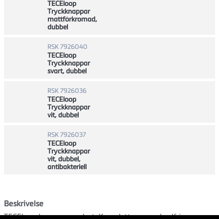
TECEloop
Tryckknappar
mattförkromad,
dubbel
RSK 7926040
TECEloop
Tryckknappar
svart, dubbel
RSK 7926036
TECEloop
Tryckknappar
vit, dubbel
RSK 7926037
TECEloop
Tryckknappar
vit, dubbel,
antibakteriell
Beskrivelse
TECEloop knappar av plast. Kompletteras med valfri