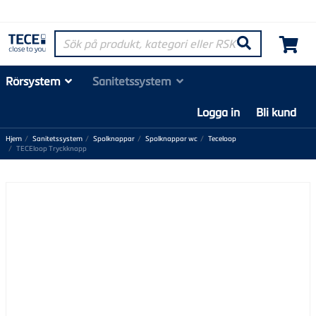
Sök på produkt, kategori eller RSK-nummer
Søk
Rörsystem
Sanitetssystem
Logga in
Bli kund
Hjem
Sanitetssystem
Spolknappar
Spolknappar wc
Teceloop
TECEloop Tryckknapp