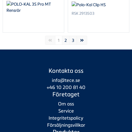
RSK 2913503
Forrige side
Neste side
1
2
3
Kontakta oss
info@tece.se
+46 10 200 81 40
Företaget
Om oss
Service
Integritetspolicy
Försäljningsvillkor
Produkter