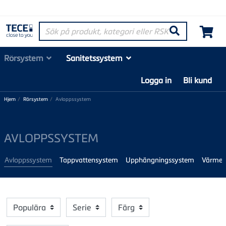
Sök på produkt, kategori eller RSK-nummer
Søk
Rörsystem
Sanitetssystem
Logga in
Bli kund
Hjem
Rörsystem
Avloppssystem
AVLOPPSSYSTEM
Avloppssystem
Tappvattensystem
Upphängningssystem
Värmes
Populära
Serie
Färg