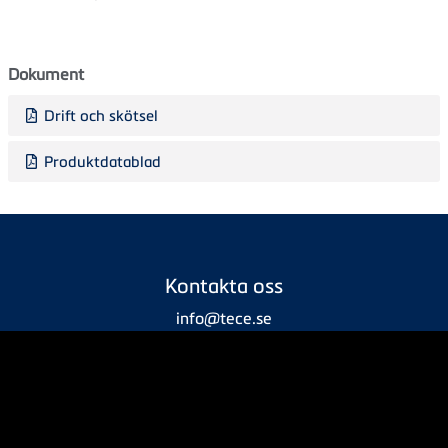
Dokument
Drift och skötsel
Produktdatablad
Kontakta oss
info@tece.se
+46 10 200 81 40
Företaget
Om oss
Service
Integritetspolicy