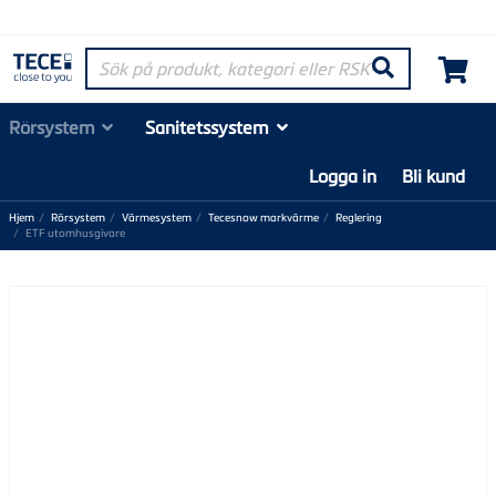
Sök på produkt, kategori eller RSK-nummer
Søk
Rörsystem
Sanitetssystem
Logga in
Bli kund
Hjem
Rörsystem
Värmesystem
Tecesnow markvärme
Reglering
ETF utomhusgivare