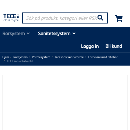
Sök på produkt, kategori eller RSK-nummer
Søk
Rörsystem
Sanitetssystem
Logga in
Bli kund
Hjem
Rörsystem
Värmesystem
Tecesnow markvärme
Fördelare med tilbehör
TECEsnow Kulventil