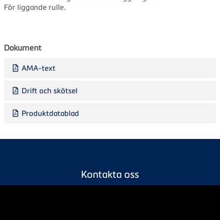
För liggande rulle.
Dokument
AMA-text
Drift och skötsel
Produktdatablad
Kontakta oss
info@tece.se
+46 10 200 81 40
Företaget