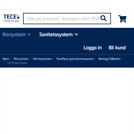
Sök på produkt, kategori eller RSK-nummer
Søk
Rörsystem
Sanitetssystem
Logga in
Bli kund
Hjem
Rörsystem
Värmesystem
Tecefloor golvvärmesystem
Verktyg/tillbehör
TECE Rörvinda