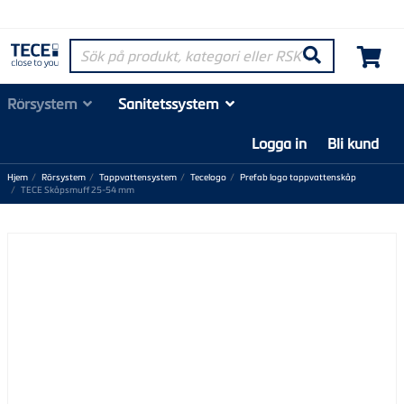
Sök på produkt, kategori eller RSK-nummer
Søk
Rörsystem
Sanitetssystem
Logga in
Bli kund
Hjem
Rörsystem
Tappvattensystem
Tecelogo
Prefab logo tappvattenskåp
TECE Skåpsmuff 25-54 mm