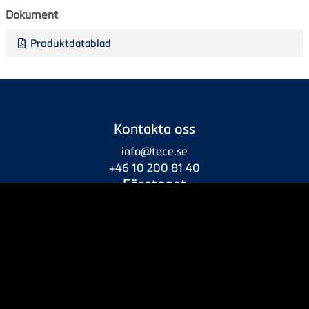
Dokument
Produktdatablad
Kontakta oss
info@tece.se
+46 10 200 81 40
Företaget
Om oss
Service
Integritetspolicy
Försäljningsvillkor
Produkter
Rörsystem