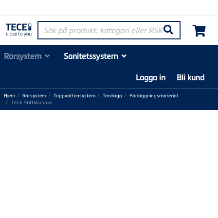
Sök på produkt, kategori eller RSK-nummer
Søk
Rörsystem
Sanitetssystem
Logga in
Bli kund
Hjem
Rörsystem
Tappvattensystem
Tecelogo
Förläggningsmaterial
TECE Stiftklammer