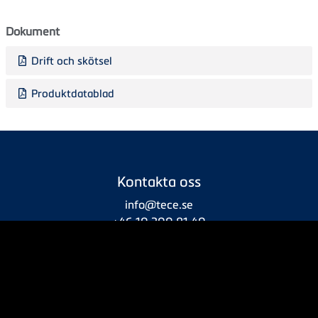
Dokument
Drift och skötsel
Produktdatablad
Kontakta oss
info@tece.se
+46 10 200 81 40
Företaget
Om oss
Service
Integritetspolicy
Försäljningsvillkor