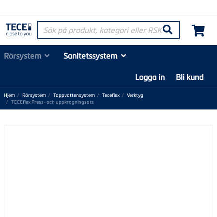
Sök på produkt, kategori eller RSK-nummer
Søk
Rörsystem
Sanitetssystem
Logga in
Bli kund
Hjem
Rörsystem
Tappvattensystem
Teceflex
Verktyg
TECEflex Press- och uppkragningsats