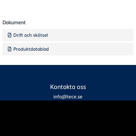
Dokument
Drift och skötsel
Produktdatablad
Kontakta oss
info@tece.se
+46 10 200 81 40
Företaget
Om oss
Service
Integritetspolicy