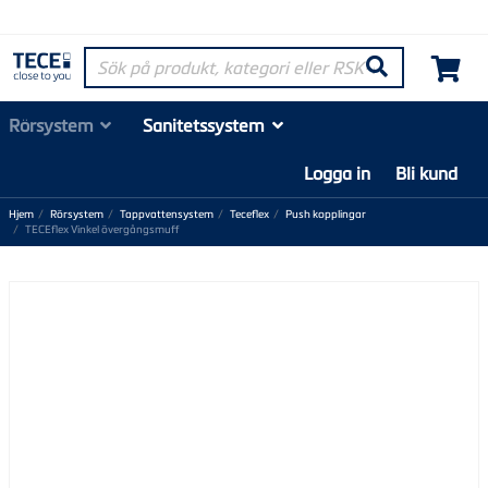
Sök på produkt, kategori eller RSK-nummer
Søk
Rörsystem
Sanitetssystem
Logga in
Bli kund
Hjem
Rörsystem
Tappvattensystem
Teceflex
Push kopplingar
TECEflex Vinkel övergångsmuff