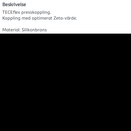
Beskrivelse
TECEflex presskoppling.
Koppling med optimerat Zeta-värde.
Material: Silikonbrons
Användningsområde: Tappvatten, värme, kyla och tryckluft
Presshylsa beställs separat.
Dokument
Produktdatablad
Kontakta oss
info@tece.se