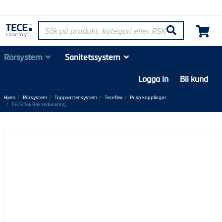
Sök på produkt, kategori eller RSK-nummer
Søk
Rörsystem
Sanitetssystem
Logga in
Bli kund
Hjem
Rörsystem
Tappvattensystem
Teceflex
Push kopplingar
TECEflex Rak reducering