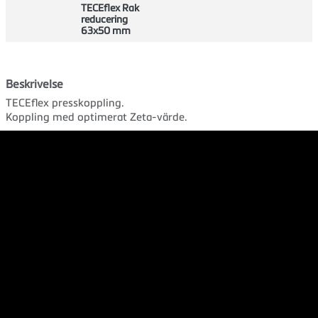
TECEflex Rak
reducering
63x50 mm
Beskrivelse
TECEflex presskoppling.
Koppling med optimerat Zeta-värde.
Material: Silikonbrons
Användningsområde: Tappvatten, värme, kyla och tryckluft
Presshylsa beställs separat.
Dokument
Produktdatablad