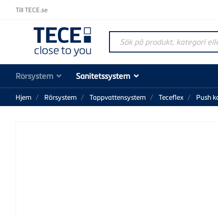
Till TECE.se
Sök på produkt, kategori elle
Rörsystem
Sanitetssystem
Hjem
Rörsystem
Tappvattensystem
Teceflex
Push k