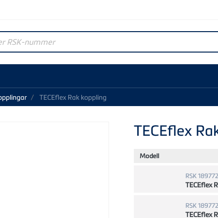
r RSK-nummer
opplingar
TECEflex Rak koppling
TECEflex Rak
Modell
RSK 18977
TECEflex 
RSK 18977
TECEflex 