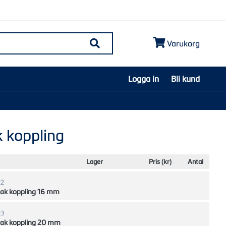
Varukorg
Søk
Logga in
Bli kund
 koppling
Lager
Pris (kr)
Antal
22
Rak koppling 16 mm
23
Rak koppling 20 mm