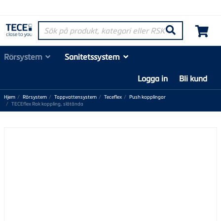
Sök på produkt, kategori eller RSK-nummer
Søk
Rörsystem
Sanitetssystem
Logga in
Bli kund
Hjem
Rörsystem
Tappvattensystem
Teceflex
Push kopplingar
TECEflex Rak koppling, slätända