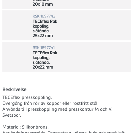
20x18 mm
RSK 1897742
TECEflex Rak
koppling,
slätända
25x22 mm
RSK 1897741
TECEflex Rak
koppling,
slätända,
20x22 mm
Beskrivelse
TECEflex presskoppling.
Övergång från rör av koppar eller rostfritt stål.
Används till presskoppling med presskontur M och V.
Svetsbar.
Material: Silikonbrons.
Användningsområde: Tappvatten, värme, kyla och tryckluft